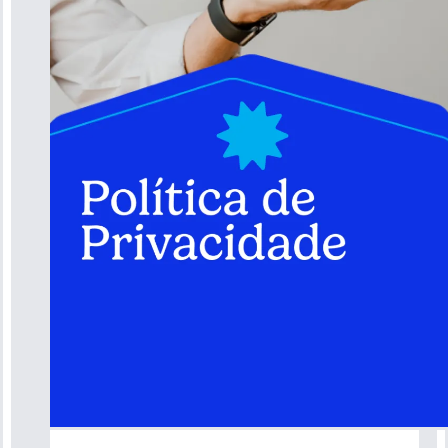
Conheça nossos projetos
Formas de ajudar
Doe via imposto de renda
Transparência
Contato